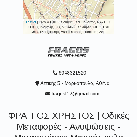
Leaflet
| Tiles © Esri — Source: Esri, DeLorme, NAVTEQ,
USGS, Intermap, iPC, NRCAN, Esri Japan, METI, Esri
China (Hong Kong), Esri (Thailand), TomTom, 2012
6948321520
Αττικής 5 - Μαρκόπουλο, Αθήνα
fragosf12@gmail.com
ΦΡΑΓΓΟΣ ΧΡΗΣΤΟΣ | Οδικές
Μεταφορές - Ανυψώσεις -