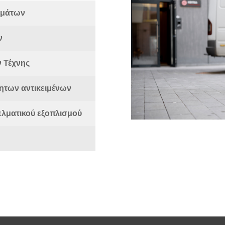
υμάτων
ν
 Τέχνης
ητων αντικειμένων
λματικού εξοπλισμού