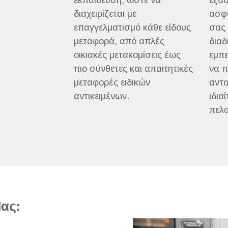
εκπαίδευση, ώστε να
εξασ
διαχειρίζεται με
ασφά
επαγγελματισμό κάθε είδους
σας 
μεταφορά, από απλές
διαδ
οικιακές μετακομίσεις έως
εμπε
πιο σύνθετες και απαιτητικές
να π
μεταφορές ειδικών
αντα
αντικειμένων.
ιδια
πελα
ας: